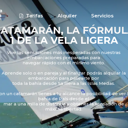
a
a
Tarifas
Alquiler
Servicios
CATAMARÁN, LA FÓRMUL
1 DE LA VELA LIGERA
Vive las sensaciones más inesperadas con nuestras
embarcaciones preparadas para
navegar rápido con el mínimo viento.
Aprende solo o en pareja y al finalizar podrás alquilar la
embarcación para pasearte por
toda la bahía desde Sa Riera a las Islas Medas.
on un catamarán tienes a tu alcance la posibilidad de ver 
bahía de Pals desde el
mar a una milla de distancia y obtener la sensación de
máxima libertad.