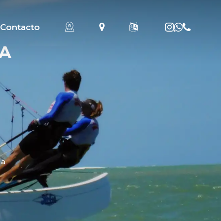
instagram
whatsapp
phone
Contacto
A
la