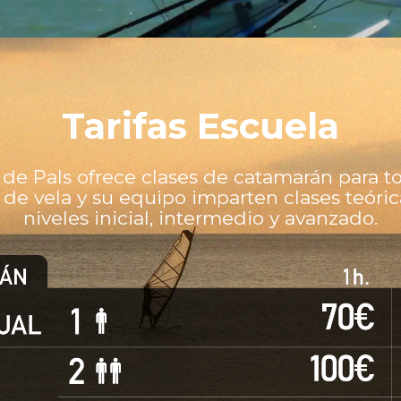
Tarifas Escuela
de Pals ofrece clases de catamarán para to
de vela y su equipo imparten clases teóric
niveles inicial, intermedio y avanzado.