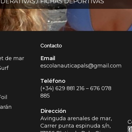
EDERATIVAS / FICHAS DEPORTIVAS
e o alquiler es a las 18:00 horas pm.
todos los días de la semana desde mediados de Ju
iembre.
69
4 76
ls@yahoo.es
Contacto
et de mar
Email
escolanauticapals@gmail.com
urf
Teléfono
(+34)
629 881 216
–
676 078
885
oil
arán
Dirección
Avinguda arenales de mar,
C
Carrer punta espinuda s/n,