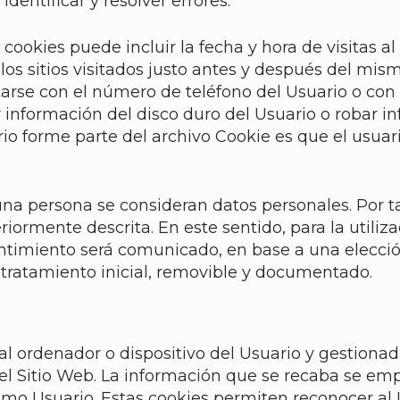
entificar y resolver errores.
cookies puede incluir la fecha y hora de visitas al 
los sitios visitados justo antes y después del mi
rse con el número de teléfono del Usuario o con 
 información del disco duro del Usuario o robar i
rio forme parte del archivo Cookie es que el usua
una persona se consideran datos personales. Por ta
eriormente descrita. En este sentido, para la utili
ntimiento será comunicado, en base a una elecci
l tratamiento inicial, removible y documentado.
al ordenador o dispositivo del Usuario y gestiona
l Sitio Web. La información que se recaba se empl
mo Usuario. Estas cookies permiten reconocer al 