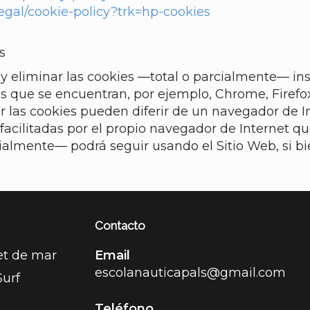
egal/cookie-policy?trk=hp-cookies
s
 y eliminar las cookies —total o parcialmente— in
 que se encuentran, por ejemplo, Chrome, Firefox, 
 las cookies pueden diferir de un navegador de In
facilitadas por el propio navegador de Internet qu
ialmente— podrá seguir usando el Sitio Web, si bie
Contacto
et de mar
Email
escolanauticapals@gmail.com
urf
Teléfono