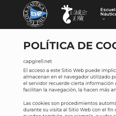
Skip
to
Escuel
Náutic
main
content
POLÍTICA DE CO
capgirell.net
El acceso a este Sitio Web puede implic
almacenan en el navegador utilizado po
el servidor recuerde cierta información
facilitan la navegación, la hacen más a
Las cookies son procedimientos automát
durante su visita al Sitio Web con el fi